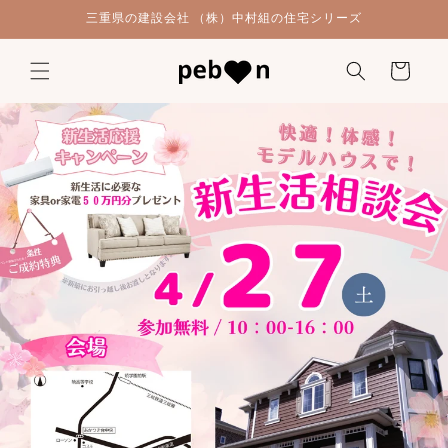
コンテ
三重県の建設会社 （株）中村組の住宅シリーズ
ンツに
進む
カ
ー
ト